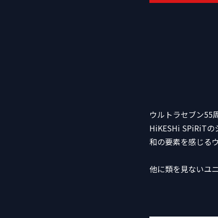
ウルトラセブン55
HiKESHi SP
和の要素を感じる
他に類を見ないユ